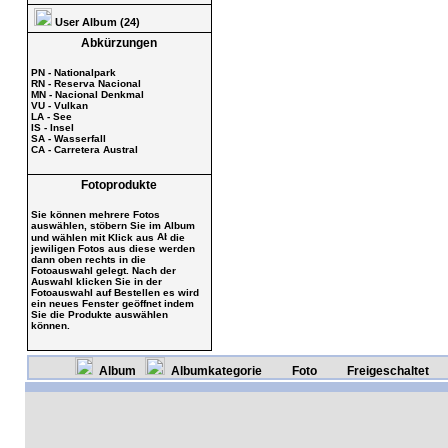
User Album (24)
Abkürzungen
PN - Nationalpark
RN - Reserva Nacional
MN - Nacional Denkmal
VU - Vulkan
LA - See
IS - Insel
SA - Wasserfall
CA - Carretera Austral
Fotoprodukte
Sie können mehrere Fotos
auswählen, stöbern Sie im Album
und wählen mit Klick aus
die
jewiligen Fotos aus diese werden
dann oben rechts in die
Fotoauswahl gelegt. Nach der
Auswahl klicken Sie in der
Fotoauswahl auf Bestellen es wird
ein neues Fenster geöffnet indem
Sie die Produkte auswählen
können.
Album
Albumkategorie
Foto
Freigeschaltet