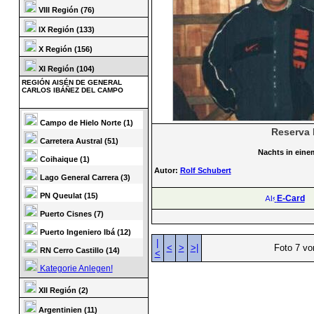
VIII Región (76)
IX Región (133)
X Región (156)
XI Región (104)
REGIÓN AISÉN DE GENERAL
CARLOS IBÁÑEZ DEL CAMPO
Campo de Hielo Norte (1)
Reserva 
Carretera Austral (51)
Nachts in eine
Coihaique (1)
Autor:
Rolf Schubert
Lago General Carrera (3)
PN Queulat (15)
E-Card
Puerto Cisnes (7)
Puerto Ingeniero Ibá (12)
|
<
>
>|
Foto 7 vo
RN Cerro Castillo (14)
<
Kategorie Anlegen!
XII Región (2)
Argentinien (11)