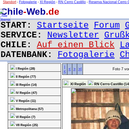
Standort
-
Fotogalerie
-
XI Región
-
RN Cerro Castillo
-
Reserva Nacional Cerro C
Chile
-
Web
.de
START:
Startseite
Forum
SERVICE:
Newsletter
Gruß
CHILE:
Auf einen Blick
L
DATENBANK:
Fotogalerie
C
|
I Región (28)
<
>
>|
Foto 7 vo
<
II Región (77)
XI Región
RN Cerro Castillo (1
III Región (14)
IV Región (47)
V Región (11)
Metropolitana (57)
VI Región (7)
VII Región (25)