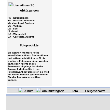
User Album (24)
Abkürzungen
PN - Nationalpark
RN - Reserva Nacional
MN - Nacional Denkmal
VU - Vulkan
LA - See
IS - Insel
SA - Wasserfall
CA - Carretera Austral
Fotoprodukte
Sie können mehrere Fotos
auswählen, stöbern Sie im Album
und wählen mit Klick aus
die
jewiligen Fotos aus diese werden
dann oben rechts in die
Fotoauswahl gelegt. Nach der
Auswahl klicken Sie in der
Fotoauswahl auf Bestellen es wird
ein neues Fenster geöffnet indem
Sie die Produkte auswählen
können.
Album
Albumkategorie
Foto
Freigeschaltet