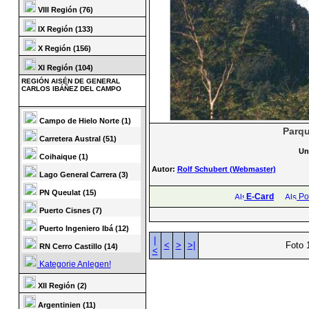
VIII Región (76)
IX Región (133)
X Región (156)
XI Región (104)
REGIÓN AISÉN DE GENERAL
CARLOS IBÁÑEZ DEL CAMPO
Campo de Hielo Norte (1)
Parqu
Carretera Austral (51)
Un
Coihaique (1)
Autor:
Rolf Schubert (Webmaster)
Lago General Carrera (3)
PN Queulat (15)
E-Card
Pos
Puerto Cisnes (7)
Puerto Ingeniero Ibá (12)
|
<
>
>|
Foto 
RN Cerro Castillo (14)
<
Kategorie Anlegen!
XII Región (2)
Argentinien (11)