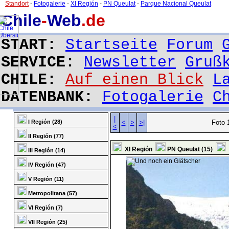
Standort
-
Fotogalerie
-
XI Región
-
PN Queulat
-
Parque Nacional Queulat
Chile
-
Web
.de
START:
Startseite
Forum
SERVICE:
Newsletter
Gruß
CHILE:
Auf einen Blick
L
DATENBANK:
Fotogalerie
C
|
I Región (28)
<
>
>|
Foto 
<
II Región (77)
XI Región
PN Queulat (15)
P
III Región (14)
IV Región (47)
V Región (11)
Metropolitana (57)
VI Región (7)
VII Región (25)