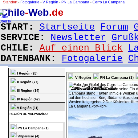
Standort
-
Fotogalerie
-
V Región
-
PN La Campana
-
Cerro La Campana
Chile
-
Web
.de
START:
Startseite
Forum
SERVICE:
Newsletter
Gruß
CHILE:
Auf einen Blick
L
DATENBANK:
Fotogalerie
C
I Región (28)
V Región
PN La Campana (1)
II Región (77)
III Región (14)
IV Región (47)
V Región (11)
REGIÓN DE VALPARAÍSO
PN La Campana (1)
Valparaiso (4)