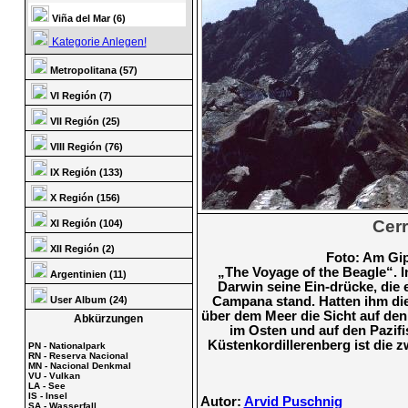
Viña del Mar (6)
Kategorie Anlegen!
Metropolitana (57)
VI Región (7)
VII Región (25)
VIII Región (76)
IX Región (133)
X Región (156)
Cer
XI Región (104)
XII Región (2)
Foto: Am Gi
„The Voyage of the Beagle“. 
Argentinien (11)
Darwin seine Ein-drücke, die e
Campana stand. Hatten ihm di
User Album (24)
über dem Meer die Sicht auf de
Abkürzungen
im Osten und auf den Pazif
Küstenkordillerenberg ist die 
PN - Nationalpark
RN - Reserva Nacional
MN - Nacional Denkmal
VU - Vulkan
LA - See
IS - Insel
Autor:
Arvid Puschnig
SA - Wasserfall