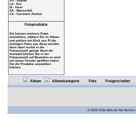
VU - Vulkan
LA - See
IS - Insel
SA - Wasserfall
CA - Carretera Austral
Fotoprodukte
Sie können mehrere Fotos
auswählen, stöbern Sie im Album
und wählen mit Klick aus
die
jewiligen Fotos aus diese werden
dann oben rechts in die
Fotoauswahl gelegt. Nach der
Auswahl klicken Sie in der
Fotoauswahl auf Bestellen es wird
ein neues Fenster geöffnet indem
Sie die Produkte auswählen
können.
Album
Albumkategorie
Foto
Freigeschaltet
© 2004 Chile-Web.de Alle Rechte 