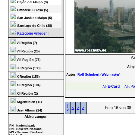
Cajón del Maipo (9)
Embalse El Yeso (5)
San José de Maipo (5)
Santiago de Chile (38)
Kategorie Anlegen!
VI Región (7)
VII Región (25)
S
VIII Región (76)
All 
IX Región (133)
Autor:
Rolf Schubert (Webmaster)
X Región (156)
XI Región (104)
E-Card
Pos
XII Región (2)
Argentinien (11)
|
<
>
>|
Foto 16 von 38
<
User Album (24)
Abkürzungen
PN - Nationalpark
RN - Reserva Nacional
MN - Nacional Denkmal