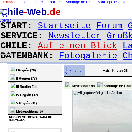
Standort
-
Fotogalerie
-
Metropolitana
-
Santiago de Chile
-
Santiago de Chile
Chile
-
Web
.de
START:
Startseite
Forum
SERVICE:
Newsletter
Gruß
CHILE:
Auf einen Blick
L
DATENBANK:
Fotogalerie
C
|
I Región (28)
<
>
>|
Foto 16 von 38
<
II Región (77)
Metropolitana
Santiago de Chil
III Región (14)
IV Región (47)
V Región (11)
Metropolitana (57)
REGIÓN METROPOLITANA DE
SANTIAGO