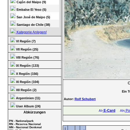
Cajón del Maipo (9)
Embalse El Yeso (5)
San José de Maipo (5)
Santiago de Chile (38)
Kategorie Anlegen!
VI Región (7)
VII Región (25)
VIII Región (76)
IX Región (133)
X Región (156)
XI Región (104)
C
XII Región (2)
Ein T
Argentinien (11)
Autor:
Rolf Schubert
User Album (24)
E-Card
Pos
Abkürzungen
PN - Nationalpark
RN - Reserva Nacional
MN - Nacional Denkmal
|