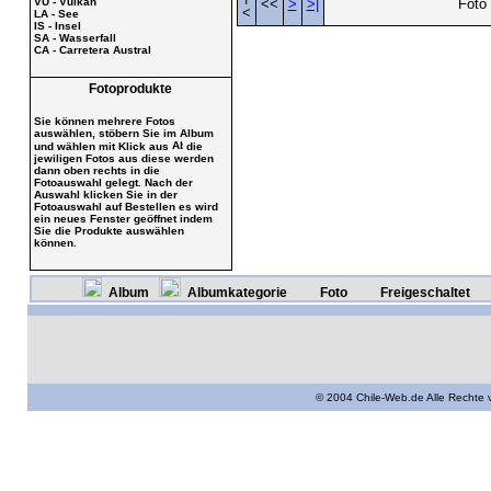
VU - Vulkan
<<
>
>|
Foto 
<
LA - See
IS - Insel
SA - Wasserfall
CA - Carretera Austral
Fotoprodukte
Sie können mehrere Fotos
auswählen, stöbern Sie im Album
und wählen mit Klick aus
die
jewiligen Fotos aus diese werden
dann oben rechts in die
Fotoauswahl gelegt. Nach der
Auswahl klicken Sie in der
Fotoauswahl auf Bestellen es wird
ein neues Fenster geöffnet indem
Sie die Produkte auswählen
können.
Album
Albumkategorie
Foto
Freigeschaltet
© 2004 Chile-Web.de Alle Rechte 