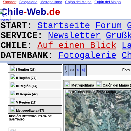
Standort
-
Fotogalerie
-
Metropolitana
-
Cajón del Maipo
-
Cajón del Maipo
Chile
-
Web
.de
START:
Startseite
Forum
SERVICE:
Newsletter
Gruß
CHILE:
Auf einen Blick
L
DATENBANK:
Fotogalerie
C
|
I Región (28)
<<
>
>|
Foto 
<
II Región (77)
Metropolitana
Cajón del Maipo 
III Región (14)
IV Región (47)
V Región (11)
Metropolitana (57)
REGIÓN METROPOLITANA DE
SANTIAGO