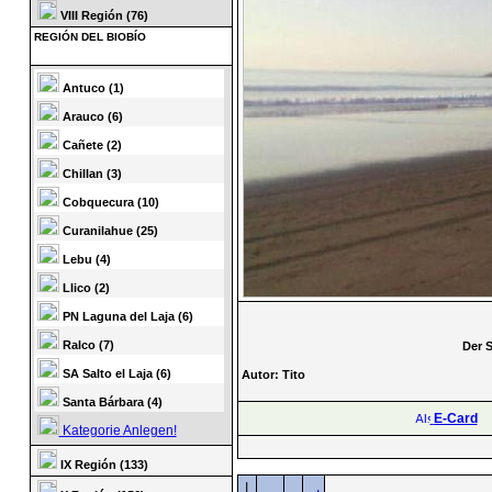
VIII Región (76)
REGIÓN DEL BIOBÍO
Antuco (1)
Arauco (6)
Cañete (2)
Chillan (3)
Cobquecura (10)
Curanilahue (25)
Lebu (4)
Llico (2)
PN Laguna del Laja (6)
Ralco (7)
Der 
SA Salto el Laja (6)
Autor: Tito
Santa Bárbara (4)
E-Card
Kategorie Anlegen!
IX Región (133)
|