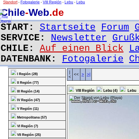
Standort
-
Fotogalerie
-
VIII Región
-
Lebu
-
Lebu
Chile
-
Web
.de
START:
Startseite
Forum
SERVICE:
Newsletter
Gruß
CHILE:
Auf einen Blick
L
DATENBANK:
Fotogalerie
C
|
I Región (28)
<<
>
>|
<
II Región (77)
VIII Región
Lebu (4)
Lebu
III Región (14)
IV Región (47)
V Región (11)
Metropolitana (57)
VI Región (7)
VII Región (25)