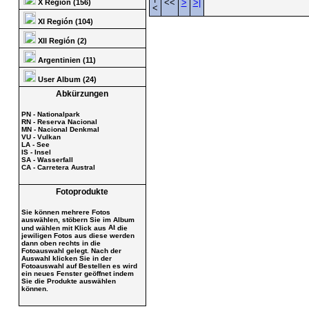
<<
>
>|
X Región (156)
<
XI Región (104)
XII Región (2)
Argentinien (11)
User Album (24)
Abkürzungen
PN - Nationalpark
RN - Reserva Nacional
MN - Nacional Denkmal
VU - Vulkan
LA - See
IS - Insel
SA - Wasserfall
CA - Carretera Austral
Fotoprodukte
Sie können mehrere Fotos
auswählen, stöbern Sie im Album
und wählen mit Klick aus
die
jewiligen Fotos aus diese werden
dann oben rechts in die
Fotoauswahl gelegt. Nach der
Auswahl klicken Sie in der
Fotoauswahl auf Bestellen es wird
ein neues Fenster geöffnet indem
Sie die Produkte auswählen
können.