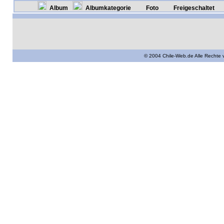
Album
Albumkategorie
Foto
Freigeschaltet
© 2004 Chile-Web.de Alle Rechte 