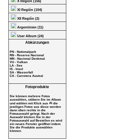
X Región (156)
XI Región (104)
XII Región (2)
Argentinien (11)
User Album (24)
Abkürzungen
PN - Nationalpark
RN - Reserva Nacional
MN - Nacional Denkmal
VU - Vulkan
LA - See
IS - Insel
SA - Wasserfall
CA - Carretera Austral
Fotoprodukte
Sie können mehrere Fotos
auswählen, stöbern Sie im Album
und wählen mit Klick aus
die
jewiligen Fotos aus diese werden
dann oben rechts in die
Fotoauswahl gelegt. Nach der
Auswahl klicken Sie in der
Fotoauswahl auf Bestellen es wird
ein neues Fenster geöffnet indem
Sie die Produkte auswählen
können.