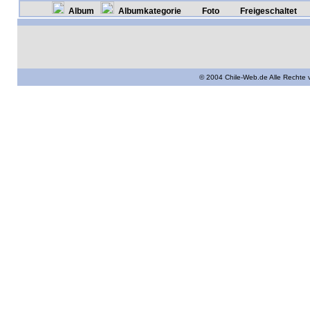
Album
Albumkategorie
Foto
Freigeschaltet
© 2004 Chile-Web.de Alle Rechte 