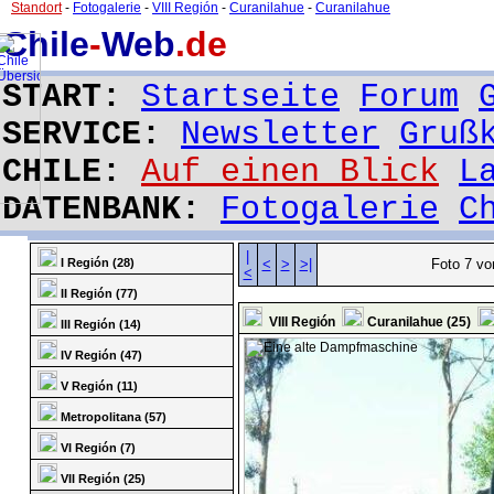
Standort
-
Fotogalerie
-
VIII Región
-
Curanilahue
-
Curanilahue
Chile
-
Web
.de
START:
Startseite
Forum
SERVICE:
Newsletter
Gruß
CHILE:
Auf einen Blick
L
DATENBANK:
Fotogalerie
C
|
I Región (28)
<
>
>|
Foto 7 vo
<
II Región (77)
VIII Región
Curanilahue (25)
III Región (14)
IV Región (47)
V Región (11)
Metropolitana (57)
VI Región (7)
VII Región (25)