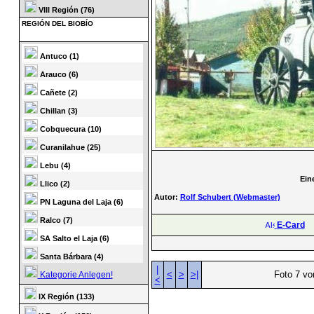
VIII Región (76)
REGIÓN DEL BIOBÍO
Antuco (1)
Arauco (6)
Cañete (2)
Chillan (3)
Cobquecura (10)
Curanilahue (25)
Lebu (4)
Ein
Llico (2)
Autor:
Rolf Schubert (Webmaster)
PN Laguna del Laja (6)
Ralco (7)
E-Card
SA Salto el Laja (6)
Santa Bárbara (4)
|
<
>
>|
Foto 7 vo
Kategorie Anlegen!
<
IX Región (133)