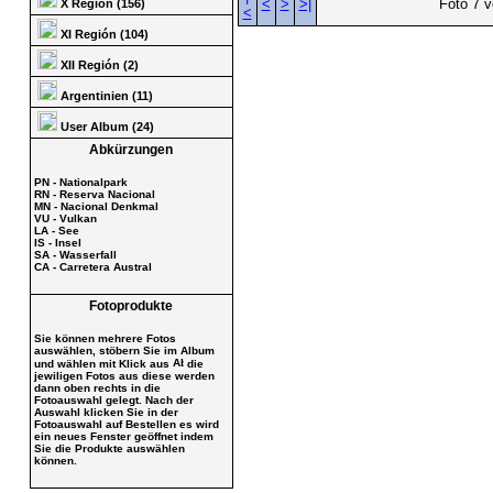
<
>
>|
Foto 7 v
X Región (156)
<
XI Región (104)
XII Región (2)
Argentinien (11)
User Album (24)
Abkürzungen
PN - Nationalpark
RN - Reserva Nacional
MN - Nacional Denkmal
VU - Vulkan
LA - See
IS - Insel
SA - Wasserfall
CA - Carretera Austral
Fotoprodukte
Sie können mehrere Fotos
auswählen, stöbern Sie im Album
und wählen mit Klick aus
die
jewiligen Fotos aus diese werden
dann oben rechts in die
Fotoauswahl gelegt. Nach der
Auswahl klicken Sie in der
Fotoauswahl auf Bestellen es wird
ein neues Fenster geöffnet indem
Sie die Produkte auswählen
können.