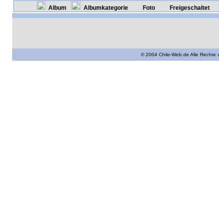
Album
Albumkategorie
Foto
Freigeschaltet
© 2004 Chile-Web.de Alle Rechte 