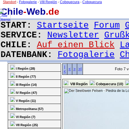
Standort
-
Fotogalerie
-
VIII Región
-
Cobquecura
-
Cobquecura
Chile
-
Web
.de
START:
Startseite
Forum
SERVICE:
Newsletter
Gruß
CHILE:
Auf einen Blick
L
DATENBANK:
Fotogalerie
C
|
I Región (28)
<
>
>|
Foto 7 v
<
II Región (77)
VIII Región
Cobquecura (10)
III Región (14)
IV Región (47)
V Región (11)
Metropolitana (57)
VI Región (7)
VII Región (25)