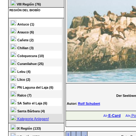
VIII Región (76)
REGIÓN DEL BIOBÍO
Antuco (1)
Arauco (6)
Cañete (2)
Chillan (3)
Cobquecura (10)
Curanilahue (25)
Lebu (4)
Llico (2)
PN Laguna del Laja (6)
Ralco (7)
Der Seelöwen
SA Salto el Laja (6)
Autor:
Rolf Schubert
Santa Bárbara (4)
E-Card
Pos
Kategorie Anlegen!
IX Región (133)
|