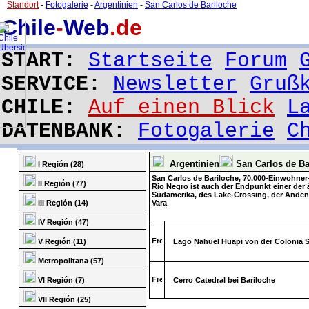
Standort
-
Fotogalerie
-
Argentinien
-
San Carlos de Bariloche
Chile
-
Web
.de
START:
Startseite
Forum
SERVICE:
Newsletter
Gruß
CHILE:
Auf einen Blick
L
DATENBANK:
Fotogalerie
C
Argentinien
San Carlos de Bar
I Región (28)
San Carlos de Bariloche, 70.000-Einwohner
II Región (77)
Rio Negro ist auch der Endpunkt einer der 
Südamerika, des Lake-Crossing, der Anden
III Región (14)
Vara
IV Región (47)
V Región (11)
Lago Nahuel Huapi von der Colonia S
Metropolitana (57)
VI Región (7)
Cerro Catedral bei Bariloche
VII Región (25)