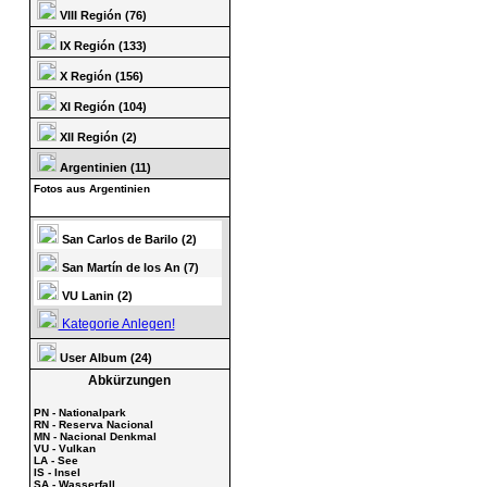
VIII Región (76)
IX Región (133)
X Región (156)
XI Región (104)
XII Región (2)
Argentinien (11)
Fotos aus Argentinien
San Carlos de Barilo (2)
San Martín de los An (7)
VU Lanin (2)
Kategorie Anlegen!
User Album (24)
Abkürzungen
PN - Nationalpark
RN - Reserva Nacional
MN - Nacional Denkmal
VU - Vulkan
LA - See
IS - Insel
SA - Wasserfall