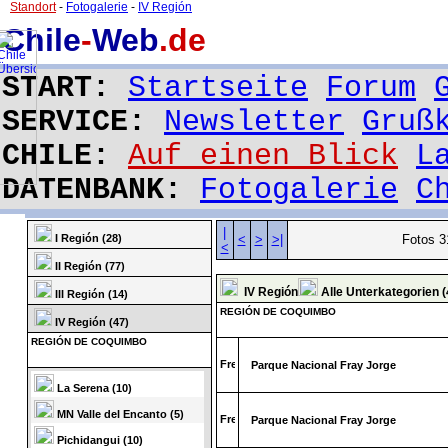
Standort
-
Fotogalerie
-
IV Región
Chile
-
Web
.de
START:
Startseite
Forum
SERVICE:
Newsletter
Gruß
CHILE:
Auf einen Blick
L
DATENBANK:
Fotogalerie
C
|
I Región (28)
<
>
>|
Fotos 3
<
II Región (77)
IV Región
Alle Unterkategorien (
III Región (14)
REGIÓN DE COQUIMBO
IV Región (47)
REGIÓN DE COQUIMBO
Parque Nacional Fray Jorge
La Serena (10)
MN Valle del Encanto (5)
Parque Nacional Fray Jorge
Pichidangui (10)