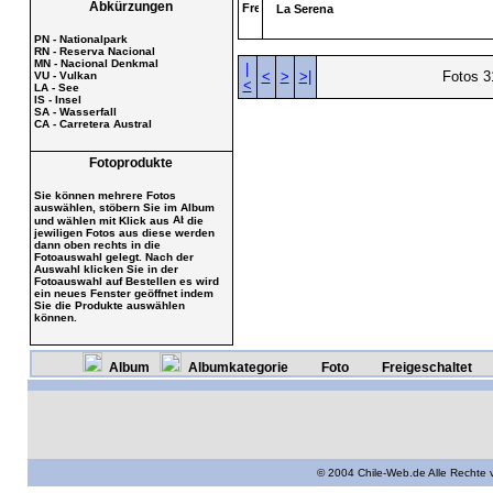
Abkürzungen
La Serena
PN - Nationalpark
RN - Reserva Nacional
MN - Nacional Denkmal
|
<
>
>|
Fotos 3
VU - Vulkan
<
LA - See
IS - Insel
SA - Wasserfall
CA - Carretera Austral
Fotoprodukte
Sie können mehrere Fotos
auswählen, stöbern Sie im Album
und wählen mit Klick aus
die
jewiligen Fotos aus diese werden
dann oben rechts in die
Fotoauswahl gelegt. Nach der
Auswahl klicken Sie in der
Fotoauswahl auf Bestellen es wird
ein neues Fenster geöffnet indem
Sie die Produkte auswählen
können.
Album
Albumkategorie
Foto
Freigeschaltet
© 2004 Chile-Web.de Alle Rechte 