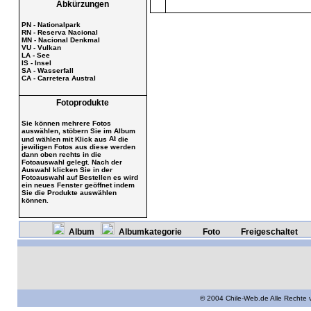
Abkürzungen
PN - Nationalpark
RN - Reserva Nacional
MN - Nacional Denkmal
VU - Vulkan
LA - See
IS - Insel
SA - Wasserfall
CA - Carretera Austral
Fotoprodukte
Sie können mehrere Fotos
auswählen, stöbern Sie im Album
und wählen mit Klick aus
die
jewiligen Fotos aus diese werden
dann oben rechts in die
Fotoauswahl gelegt. Nach der
Auswahl klicken Sie in der
Fotoauswahl auf Bestellen es wird
ein neues Fenster geöffnet indem
Sie die Produkte auswählen
können.
Album
Albumkategorie
Foto
Freigeschaltet
© 2004 Chile-Web.de Alle Rechte 