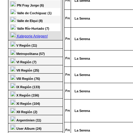
La Serena
PN Fray Jorge (6)
Valle de Cochiguaz (1)
La Serena
Valle de Elqui (8)
Valle Río-Hurtado (7)
Kategorie Anlegen!
La Serena
V Región (11)
Metropolitana (57)
La Serena
VI Región (7)
VII Región (25)
La Serena
VIII Región (76)
IX Región (133)
La Serena
X Región (156)
XI Región (104)
La Serena
XII Región (2)
Argentinien (11)
User Album (24)
La Serena