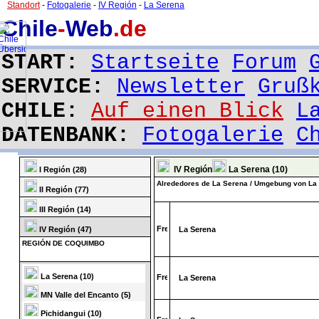
Standort
-
Fotogalerie
-
IV Región
-
La Serena
Chile
-
Web
.de
START:
Startseite
Forum
SERVICE:
Newsletter
Gruß
CHILE:
Auf einen Blick
L
DATENBANK:
Fotogalerie
C
IV Región
La Serena (10)
I Región (28)
Alrededores de La Serena / Umgebung von La
II Región (77)
III Región (14)
IV Región (47)
La Serena
REGIÓN DE COQUIMBO
La Serena (10)
La Serena
MN Valle del Encanto (5)
Pichidangui (10)