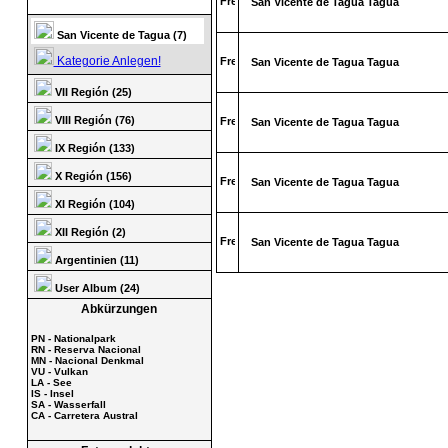
San Vicente de Tagua Tagua
San Vicente de Tagua (7)
Kategorie Anlegen!
San Vicente de Tagua Tagua
VII Región (25)
VIII Región (76)
San Vicente de Tagua Tagua
IX Región (133)
X Región (156)
San Vicente de Tagua Tagua
XI Región (104)
XII Región (2)
San Vicente de Tagua Tagua
Argentinien (11)
User Album (24)
Abkürzungen
PN - Nationalpark
RN - Reserva Nacional
MN - Nacional Denkmal
VU - Vulkan
LA - See
IS - Insel
SA - Wasserfall
CA - Carretera Austral