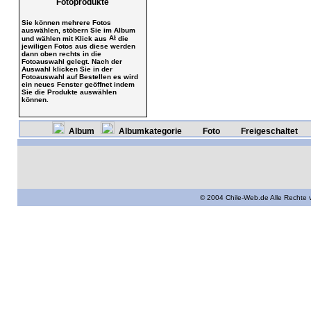
Fotoprodukte
Sie können mehrere Fotos
auswählen, stöbern Sie im Album
und wählen mit Klick aus
die
jewiligen Fotos aus diese werden
dann oben rechts in die
Fotoauswahl gelegt. Nach der
Auswahl klicken Sie in der
Fotoauswahl auf Bestellen es wird
ein neues Fenster geöffnet indem
Sie die Produkte auswählen
können.
Album
Albumkategorie
Foto
Freigeschaltet
© 2004 Chile-Web.de Alle Rechte 