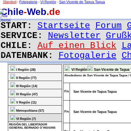
Standort
-
Fotogalerie
-
VI Región
-
San Vicente de Tagua Tagua
Chile
-
Web
.de
START:
Startseite
Forum
SERVICE:
Newsletter
Gruß
CHILE:
Auf einen Blick
L
DATENBANK:
Fotogalerie
C
VI Región
San Vicente de Tagua 
I Región (28)
Alrededores de San Vicente de Tagua Tagua /
II Región (77)
III Región (14)
San Vicente de Tagua Tagua
IV Región (47)
V Región (11)
Metropolitana (57)
San Vicente de Tagua Tagua
VI Región (7)
REGIÓN DEL LIBERTADOR
GENERAL BERNADO O´HIGGINS