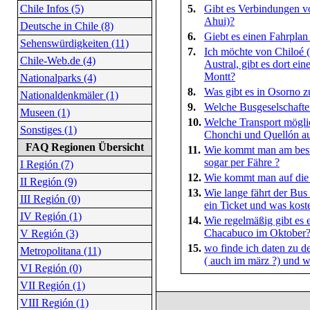
Chile Infos (5)
5.
Gibt es Verbindungen v
Ahui)?
Deutsche in Chile (8)
6.
Giebt es einen Fahrplan
Sehenswürdigkeiten (11)
7.
Ich möchte von Chiloé (
Chile-Web.de (4)
Austral, gibt es dort e
Montt?
Nationalparks (4)
8.
Was gibt es in Osorno z
Nationaldenkmäler (1)
9.
Welche Busgeselschafte
Museen (1)
10.
Welche Transport möglic
Sonstiges (1)
Chonchi und Quellón au
FAQ Regionen Übersicht
11.
Wie kommt man am best
sogar per Fähre ?
I Región (7)
12.
Wie kommt man auf die
II Región (9)
13.
Wie lange fährt der Bu
III Región (0)
ein Ticket und was koste
IV Región (1)
14.
Wie regelmäßig gibt es
Chacabuco im Oktober
V Región (3)
15.
wo finde ich daten zu d
Metropolitana (11)
( auch im märz ?) und wi
VI Región (0)
VII Región (1)
VIII Región (1)