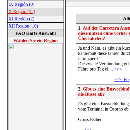
IX Región (0)
X Región (15)
All
XI Región (2)
XII Región (10)
1.
Auf der Carretera Aust
FAQ Karte Auswahl
diese nutzen ohne vorher 
Überfahrten?
Wählen Sie ein Region
Ja und Nein, es gibt ein ku
kann/muß diese fahren dur
fährt zuerst".
Die zweite Verbinndung geht
Fähre pro Tag ei....
>>>
<<< Fra
2.
Gibt es eine Busverbin
die Busse ab?
Es gibt eine Busverbindung
vom Terminal in Osorno ab.
Gruss Esther
....
>>>