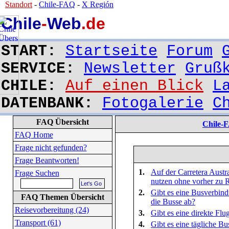
Standort
-
Chile-FAQ
-
X Región
Chile
-
Web
.de
START:
Startseite
Forum
SERVICE:
Newsletter
Gruß
CHILE:
Auf einen Blick
L
DATENBANK:
Fotogalerie
C
FAQ Übersicht
Chile-
FAQ Home
Frage nicht gefunden?
Frage Beantworten!
1.
Auf der Carretera Austr
Frage Suchen
nutzen ohne vorher zu 
2.
Gibt es eine Busverbin
FAQ Themen Übersicht
die Busse ab?
Reisevorbereitung (24)
3.
Gibt es eine direkte Fl
Transport (61)
4.
Gibt es eine tägliche B