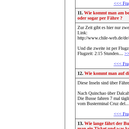
<<< Fra
11.
Wie kommt man am bes
oder sogar per Fähre ?
Zur Zeit gibt es hier nur zwe
Link:
http://www.chile-web.de/
Und die zweite ist per Flug
Flugzeit: 2:15 Stunden....
>
<<< Fra
12.
Wie kommt man auf di
Diese Inseln sind über Fähr
Nach Quinchao über Dalcahu
Die Busse fahren 7 mal täg
vom Busterminal Cruz del..
<<< Fra
13.
Wie lange fährt der 
man ein Ticket und was ko