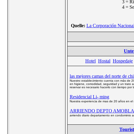
3 = R
4 = S
Quelle:
La Corporación Naciona
Unte
Hotel
Hostal
Hospedaje
las mejores camas del norte de chi
Nuestro establecimiento cuenta con más de 20
en higiene, comodidad, seguridad y un trato a
reservar es necesario hacerlo con tiempo por 
Residencial Li- ming
Nuestra experiencia de mas de 20 años en el r
ARRIENDO DEPTO AMOBLA
arriendo diario departamento en condominio 
Tourist