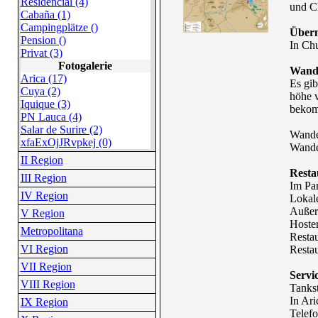
Residencial (4)
und C
Cabaña (1)
Campingplätze ()
Übern
Pension ()
In Chu
Privat (3)
Fotogalerie
Wand
Arica (17)
Es gib
Cuya (2)
höhe 
Iquique (3)
bekom
PN Lauca (4)
Salar de Surire (2)
Wande
xfaExOjJRvpkej (0)
Wander
II Region
Resta
III Region
Im Par
IV Region
Lokale
Außerh
V Region
Hoster
Metropolitana
Restau
VI Region
Restau
VII Region
Servi
VIII Region
Tankst
In Ari
IX Region
Telefo