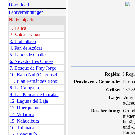
Download
Fährverbindungen
Nationalparks
1. Lauca
2. Volcán Isluga
3. Llullaillaco
4. Pan de Azúcar
5. Lanos de Challe
6. Nevado Tres Cruces
7. Bosque de Fray Jorge
Región:
I Reg
10. Rapa Nui (Osterinsel
11. Juan Fernández (Robi
Provinzen - Gemeinde:
Parina
8. La Campana
Größe:
137.8
9. Las Palmas de Cocalán
Lage:
Vorgeb
12. Laguna del Laja
gelege
13. Huerquehue
Beschreibung:
Grund
14. Villarrica
nieder
15. Nahuelbuta
beträg
und -1
16. Tolhuaca
Pomer
17. Conguillío