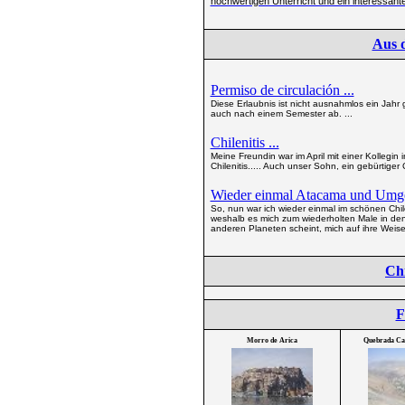
hochwertigen Unterricht und ein interessante
Aus 
Permiso de circulación ...
Diese Erlaubnis ist nicht ausnahmlos ein Jahr g
auch nach einem Semester ab. ...
Chilenitis ...
Meine Freundin war im April mit einer Kollegin 
Chilenitis..... Auch unser Sohn, ein gebürtiger
Wieder einmal Atacama und Umge
So, nun war ich wieder einmal im schönen C
weshalb es mich zum wiederholten Male in den 
anderen Planeten scheint, mich auf ihre Weise 
Chi
F
Morro de Arica
Quebrada Ca