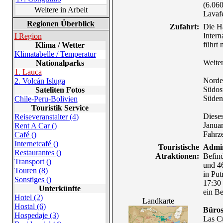
(6.060
Weitere in Arbeit
Lavafe
Regionen Überblick
Zufahrt:
Die Ha
Inter
I Region
führt 
Klima / Wetter
Klimatabelle / Temperatur
Weiter
Nationalparks
1. Lauca
Norden
2. Volcán Isluga
Südos
Sateliten Fotos
Süden
Chile-Peru-Bolivien
Touristik Service
Dieses
Reiseveranstalter (4)
Januar
Rent A Car ()
Fahrz
Café ()
Internetcafé ()
Touristische
Admin
Restaurantes ()
Atraktionen:
Befin
Transport ()
und 46
Touren (8)
in Put
Sonstiges ()
17:30 
Unterkünfte
ein Be
Hotel (2)
Landkarte
Hostal (6)
Büros
Hospedaje (3)
Las C