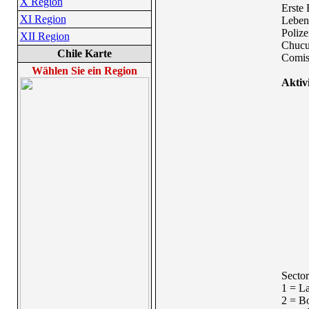
X Region
Erste 
XI Region
Lebens
Polize
XII Region
Chucu
Chile Karte
Comisa
Wählen Sie ein Region
Aktiv
Sector
1 = L
2 = Bo