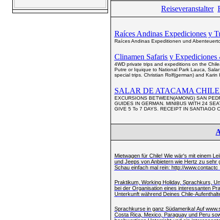
Reiseveranstalter
Raíces Andinas Expediciones y Turi
Raíces Andinas Expeditionen und Abenteuertou
Clinamen Safaris y Expediciones 4
4WD private trips and expeditions on the Chile
Putre or Iquique to National Park Lauca, Salar 
special trips. Christian Rolf(german) and Karin K
SALAR DE ATACAMA CHILE .
EXCURSIONS BETWEEN(AMONG) SAN PEDRO
GUIDES IN GERMAN. MINIBUS WITH 24 SEA
GIVE 5 To 7 DAYS. RECEIPT IN SANTIAGO 
A
Mietwagen für Chile! Wie wär's mit einem Le
und Jeeps von Anbietern wie Hertz zu sehr g
Schau einfach mal rein: http://www.contactc .
Praktikum, Working Holiday, Sprachkurs, Unte
bei der Organisation eines interessanten P
Unterkunft während Deines Chile-Aufenthaltes
Sprachkurse in ganz Südamerika! Auf www.so
Costa Rica, Mexico, Paraguay und Peru sowie 