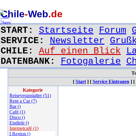
Chile
-
Web
.de
START:
Startseite
Forum
SERVICE:
Newsletter
Gruß
CHILE:
Auf einen Blick
L
DATENBANK:
Fotogalerie
C
To
[
Start
]
[
Service Eintragen
]
[
Kategorie
Reiseveranstalter (51)
Rent a Car (7)
Bar ()
Café (1)
Disco ()
Eisdiele ()
Internetcafé (1)
I Region ()