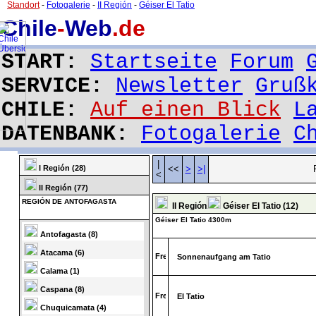
Standort
-
Fotogalerie
-
II Región
-
Géiser El Tatio
Chile
-
Web
.de
START:
Startseite
Forum
SERVICE:
Newsletter
Gruß
CHILE:
Auf einen Blick
L
DATENBANK:
Fotogalerie
C
|
I Región (28)
<<
>
>|
<
II Región (77)
REGIÓN DE ANTOFAGASTA
II Región
Géiser El Tatio (12)
Géiser El Tatio 4300m
Antofagasta (8)
Atacama (6)
Sonnenaufgang am Tatio
Calama (1)
Caspana (8)
El Tatio
Chuquicamata (4)