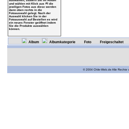
auswählen, stöbern Sie im Album
und wählen mit Klick aus
die
jewiligen Fotos aus diese werden
dann oben rechts in die
Fotoauswahl gelegt. Nach der
Auswahl klicken Sie in der
Fotoauswahl auf Bestellen es wird
ein neues Fenster geöffnet indem
Sie die Produkte auswählen
können.
Album
Albumkategorie
Foto
Freigeschaltet
© 2004 Chile-Web.de Alle Rechte 