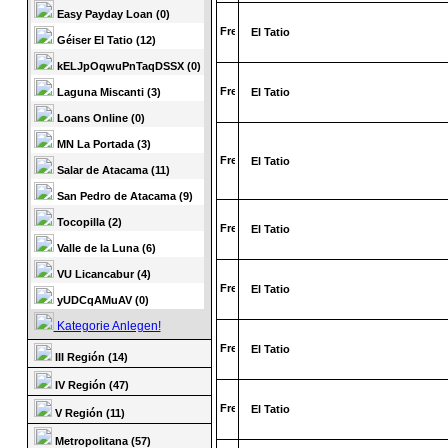
Easy Payday Loan (0)
El Tatio
Géiser El Tatio (12)
kELJpOqwuPnTaqDSSX (0)
Laguna Miscanti (3)
El Tatio
Loans Online (0)
MN La Portada (3)
El Tatio
Salar de Atacama (11)
San Pedro de Atacama (9)
Tocopilla (2)
El Tatio
Valle de la Luna (6)
VU Licancabur (4)
El Tatio
yUDCqAMuAV (0)
Kategorie Anlegen!
El Tatio
III Región (14)
IV Región (47)
El Tatio
V Región (11)
Metropolitana (57)