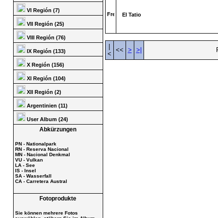
VI Región (7)
El Tatio
VII Región (25)
VIII Región (76)
|
<<
>
>|
IX Región (133)
<
X Región (156)
XI Región (104)
XII Región (2)
Argentinien (11)
User Album (24)
Abkürzungen
PN - Nationalpark
RN - Reserva Nacional
MN - Nacional Denkmal
VU - Vulkan
LA - See
IS - Insel
SA - Wasserfall
CA - Carretera Austral
Fotoprodukte
Sie können mehrere Fotos