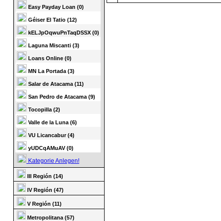
Easy Payday Loan (0)
Géiser El Tatio (12)
kELJpOqwuPnTaqDSSX (0)
Laguna Miscanti (3)
Loans Online (0)
MN La Portada (3)
Salar de Atacama (11)
San Pedro de Atacama (9)
Tocopilla (2)
Valle de la Luna (6)
VU Licancabur (4)
yUDCqAMuAV (0)
Kategorie Anlegen!
III Región (14)
IV Región (47)
V Región (11)
Metropolitana (57)