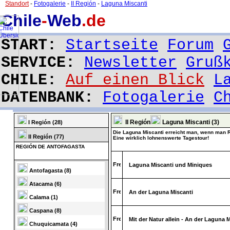
Standort
-
Fotogalerie
-
II Región
-
Laguna Miscanti
Chile
-
Web
.de
START:
Startseite
Forum
SERVICE:
Newsletter
Gruß
CHILE:
Auf einen Blick
L
DATENBANK:
Fotogalerie
C
II Región
Laguna Miscanti (3)
I Región (28)
Die Laguna Miscanti erreicht man, wenn man R
II Región (77)
Eine wirklich lohnenswerte Tagestour!
REGIÓN DE ANTOFAGASTA
Laguna Miscanti und Miniques
Antofagasta (8)
Atacama (6)
An der Laguna Miscanti
Calama (1)
Caspana (8)
Mit der Natur allein - An der Laguna 
Chuquicamata (4)