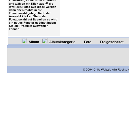
auswählen, stöbern Sie im Album
und wählen mit Klick aus
die
jewiligen Fotos aus diese werden
dann oben rechts in die
Fotoauswahl gelegt. Nach der
Auswahl klicken Sie in der
Fotoauswahl auf Bestellen es wird
ein neues Fenster geöffnet indem
Sie die Produkte auswählen
können.
Album
Albumkategorie
Foto
Freigeschaltet
© 2004 Chile-Web.de Alle Rechte 