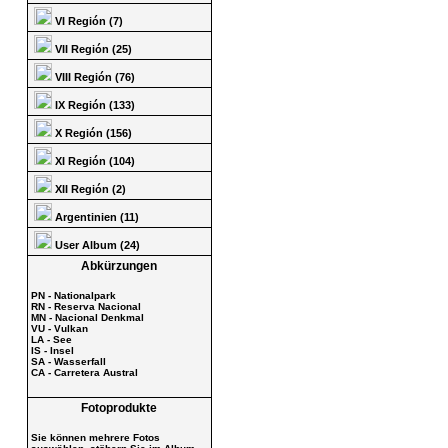
VI Región (7)
VII Región (25)
VIII Región (76)
IX Región (133)
X Región (156)
XI Región (104)
XII Región (2)
Argentinien (11)
User Album (24)
Abkürzungen
PN - Nationalpark
RN - Reserva Nacional
MN - Nacional Denkmal
VU - Vulkan
LA - See
IS - Insel
SA - Wasserfall
CA - Carretera Austral
Fotoprodukte
Sie können mehrere Fotos