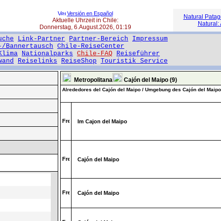
Versión en Español
Natural Patag
Aktuelle Uhrzeit in Chile:
Natural: 
Donnerstag, 6.August.2026, 01:19
uche
Link-Partner
Partner-Bereich
Impressum
-/Bannertausch
Chile-ReiseCenter
Klima
Nationalparks
Chile-FAQ
Reiseführer
wand
Reiselinks
ReiseShop
Touristik Service
Metropolitana
Cajón del Maipo (9)
Alrededores del Cajón del Maipo / Umgebung des Cajón del Maipo
Im Cajon del Maipo
Cajón del Maipo
Cajón del Maipo