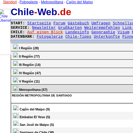
Standort
-
Fotogalerie
-
Metropolitana
-
Cajón del Maipo
Chile
-
Web
.de
START:
Startseite
Forum
Gästebuch
Umfragen
Schnells
SERVICE:
Newsletter
Grußkarten
Weiterempfehlen
Link
CHILE:
Auf einen Blick
Landesinfo
Geographie
Visum
DATENBANK:
Fotogalerie
Chile-Tipps
Unterkünfte
Pinn
I Región (28)
II Región (77)
III Región (14)
IV Región (47)
V Región (11)
Metropolitana (57)
REGIÓN METROPOLITANA DE SANTIAGO
Cajón del Maipo (9)
Embalse El Yeso (5)
San José de Maipo (5)
Santiago de Chile (38)