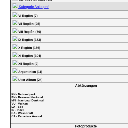
Kategorie Anlegen!
VI Región (7)
VII Región (25)
VIII Región (76)
IX Región (133)
X Región (156)
XI Región (104)
XII Región (2)
Argentinien (11)
User Album (24)
Abkürzungen
PN - Nationalpark
RN - Reserva Nacional
MN - Nacional Denkmal
VU - Vulkan
LA - See
IS - Insel
SA - Wasserfall
CA - Carretera Austral
Fotoprodukte