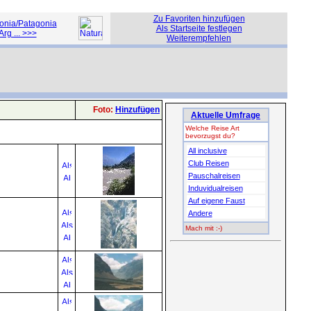
Zu Favoriten hinzufügen
onia/Patagonia
Als Startseite festlegen
Arg ... >>>
Weiterempfehlen
Foto:
Hinzufügen
Aktuelle Umfrage
Welche Reise Art
bevorzugst du?
All inclusive
Club Reisen
Pauschalreisen
Induvidualreisen
Auf eigene Faust
Andere
Mach mit :-)