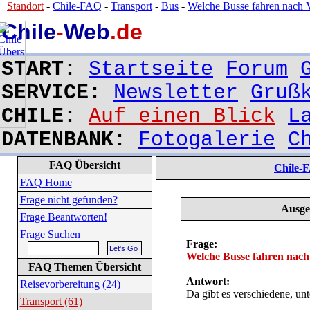
Standort
-
Chile-FAQ
-
Transport
-
Bus
-
Welche Busse fahren nach V
Chile
-
Web
.de
START:
Startseite
Forum
SERVICE:
Newsletter
Gruß
CHILE:
Auf einen Blick
L
DATENBANK:
Fotogalerie
C
FAQ Übersicht
Chile-
FAQ Home
Frage nicht gefunden?
Ausge
Frage Beantworten!
Frage Suchen
Frage:
Welche Busse fahren nach
FAQ Themen Übersicht
Antwort:
Reisevorbereitung (24)
Da gibt es verschiedene, unt
Transport (61)