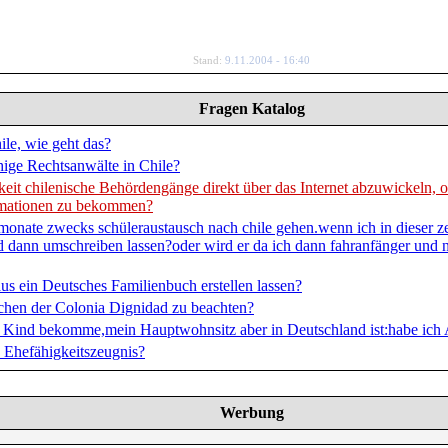
Stand:
9.11.2004 - 16:40
Fragen Katalog
ile, wie geht das?
hige Rechtsanwälte in Chile?
keit chilenische Behördengänge direkt über das Internet abzuwickeln, o
rmationen zu bekommen?
 monate zwecks schüleraustausch nach chile gehen.wenn ich in dieser z
nd dann umschreiben lassen?oder wird er da ich dann fahranfänger und 
us ein Deutsches Familienbuch erstellen lassen?
chen der Colonia Dignidad zu beachten?
n Kind bekomme,mein Hauptwohnsitz aber in Deutschland ist:habe ich 
Ehefähigkeitszeugnis?
Werbung