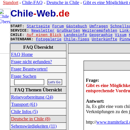
Standort
-
Chile-FAQ
-
Deutsche in Chile
-
Gibt es eine Möglichkeit
Chile
-
Web
.de
START:
Startseite
Forum
Gästebuch
Umfragen
Schnells
SERVICE:
Newsletter
Grußkarten
Weiterempfehlen
Link
CHILE:
Auf einen Blick
Landesinfo
Geographie
Visum
DATENBANK:
Fotogalerie
Chile-Tipps
Unterkünfte
Pinn
FAQ Übersicht
FAQ Home
Frage nicht gefunden?
Frage Beantworten!
Frage Suchen
Frage:
Gibt es eine Möglichke
FAQ Themen Übersicht
entsprechende Vordr
Reisevorbereitung (24)
Antwort:
Transport (61)
Ja, Es gibt eine vom ch
Chile Infos (5)
Verknüpfungen zu den j
Deutsche in Chile (8)
http://
www.tramitefacil.
Sehenswürdigkeiten (11)