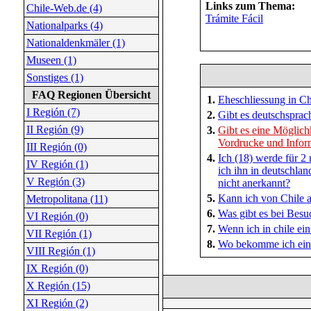
Links zum Thema:
Chile-Web.de (4)
Trámite Fácil
Nationalparks (4)
Nationaldenkmäler (1)
Museen (1)
Sonstiges (1)
FAQ Regionen Übersicht
1.
Eheschliessung in Ch
I Región (7)
2.
Gibt es deutschsprac
II Región (9)
3.
Gibt es eine Möglich
Vordrucke und Info
III Región (0)
4.
Ich (18) werde für 2
IV Región (1)
ich ihn in deutschla
V Región (3)
nicht anerkannt?
5.
Kann ich von Chile a
Metropolitana (11)
6.
Was gibt es bei Besu
VI Región (0)
7.
Wenn ich in chile ei
VII Región (1)
8.
Wo bekomme ich ein 
VIII Región (1)
IX Región (0)
X Región (15)
XI Región (2)