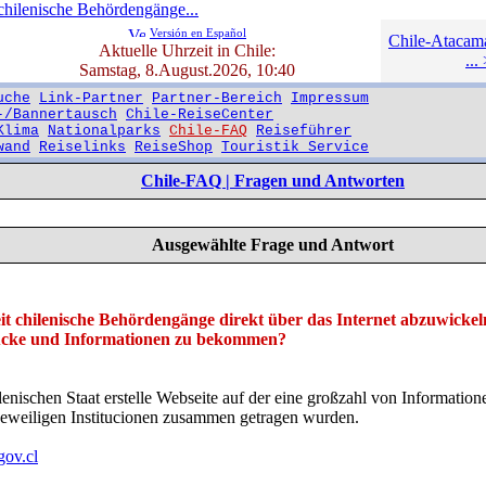
 chilenische Behördengänge...
Versión en Español
Chile-Atacam
Aktuelle Uhrzeit in Chile:
...
Samstag, 8.August.2026, 10:40
uche
Link-Partner
Partner-Bereich
Impressum
-/Bannertausch
Chile-ReiseCenter
Klima
Nationalparks
Chile-FAQ
Reiseführer
wand
Reiselinks
ReiseShop
Touristik Service
Chile-FAQ | Fragen und Antworten
Ausgewählte Frage und Antwort
it chilenische Behördengänge direkt über das Internet abzuwickel
ucke und Informationen zu bekommen?
ilenischen Staat erstelle Webseite auf der eine großzahl von Informati
eweiligen Institucionen zusammen getragen wurden.
gov.cl