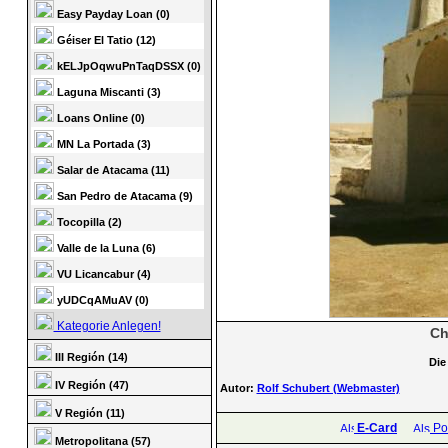
Easy Payday Loan (0)
Géiser El Tatio (12)
kELJpOqwuPnTaqDSSX (0)
Laguna Miscanti (3)
Loans Online (0)
MN La Portada (3)
Salar de Atacama (11)
San Pedro de Atacama (9)
Tocopilla (2)
Valle de la Luna (6)
VU Licancabur (4)
yUDCqAMuAV (0)
Kategorie Anlegen!
Ch
III Región (14)
Die
IV Región (47)
Autor:
Rolf Schubert (Webmaster)
V Región (11)
E-Card
Pos
Metropolitana (57)