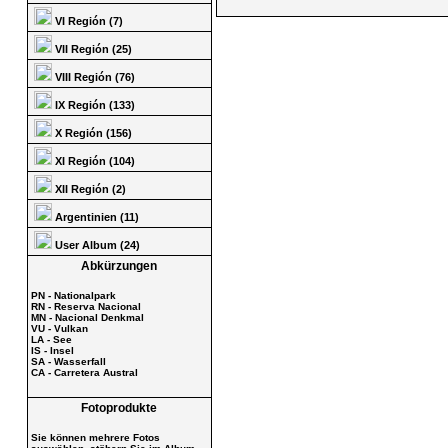
VI Región (7)
VII Región (25)
VIII Región (76)
IX Región (133)
X Región (156)
XI Región (104)
XII Región (2)
Argentinien (11)
User Album (24)
Abkürzungen
PN - Nationalpark
RN - Reserva Nacional
MN - Nacional Denkmal
VU - Vulkan
LA - See
IS - Insel
SA - Wasserfall
CA - Carretera Austral
Fotoprodukte
Sie können mehrere Fotos