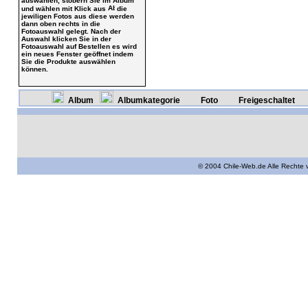
auswählen, stöbern Sie im Album
und wählen mit Klick aus
die
jewiligen Fotos aus diese werden
dann oben rechts in die
Fotoauswahl gelegt. Nach der
Auswahl klicken Sie in der
Fotoauswahl auf Bestellen es wird
ein neues Fenster geöffnet indem
Sie die Produkte auswählen
können.
Album
Albumkategorie
Foto
Freigeschaltet
© 2004 Chile-Web.de Alle Rechte 