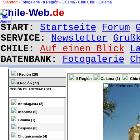
Standort
-
Fotogalerie
-
II Región
-
Calama
-
Chiu Chiu - Calama
Chile
-
Web
.de
START:
Startseite
Forum
SERVICE:
Newsletter
Gruß
CHILE:
Auf einen Blick
L
DATENBANK:
Fotogalerie
C
I Región (28)
II Región
Calama (1)
Chiu C
II Región (77)
REGIÓN DE ANTOFAGASTA
Antofagasta (8)
Atacama (6)
Calama (1)
Caspana (8)
Chuquicamata (4)