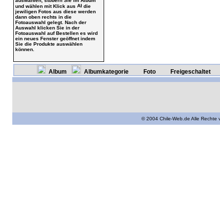
auswählen, stöbern Sie im Album
und wählen mit Klick aus
die
jewiligen Fotos aus diese werden
dann oben rechts in die
Fotoauswahl gelegt. Nach der
Auswahl klicken Sie in der
Fotoauswahl auf Bestellen es wird
ein neues Fenster geöffnet indem
Sie die Produkte auswählen
können.
Album
Albumkategorie
Foto
Freigeschaltet
© 2004 Chile-Web.de Alle Rechte 