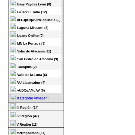
Easy Payday Loan (0)
Géiser El Tatio (12)
kELJpOqwuPnTaqDSSX (0)
Laguna Miscanti (3)
Loans Online (0)
MN La Portada (3)
Salar de Atacama (11)
San Pedro de Atacama (9)
Tocopilla (2)
Valle de la Luna (6)
VU Licancabur (4)
yUDCqAMuAV (0)
Kategorie Anlegen!
III Región (14)
IV Región (47)
V Región (11)
Metropolitana (57)