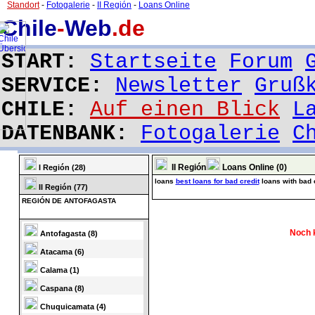
Standort
-
Fotogalerie
-
II Región
-
Loans Online
Chile
-
Web
.de
START:
Startseite
Forum
SERVICE:
Newsletter
Gruß
CHILE:
Auf einen Blick
L
DATENBANK:
Fotogalerie
C
II Región
Loans Online (0)
I Región (28)
loans
best loans for bad credit
loans with bad 
II Región (77)
REGIÓN DE ANTOFAGASTA
Noch 
Antofagasta (8)
Atacama (6)
Calama (1)
Caspana (8)
Chuquicamata (4)