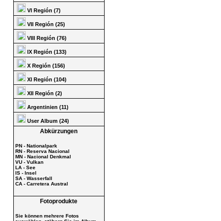
VI Región (7)
VII Región (25)
VIII Región (76)
IX Región (133)
X Región (156)
XI Región (104)
XII Región (2)
Argentinien (11)
User Album (24)
Abkürzungen
PN - Nationalpark
RN - Reserva Nacional
MN - Nacional Denkmal
VU - Vulkan
LA - See
IS - Insel
SA - Wasserfall
CA - Carretera Austral
Fotoprodukte
Sie können mehrere Fotos