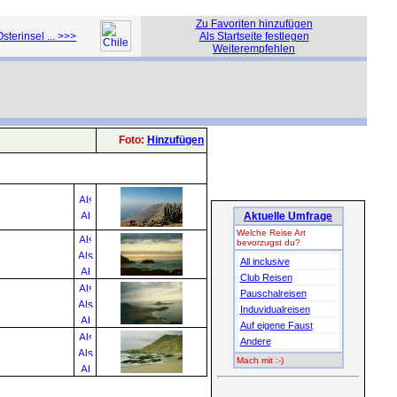
Zu Favoriten hinzufügen
sterinsel ... >>>
Als Startseite festlegen
Weiterempfehlen
Foto:
Hinzufügen
Aktuelle Umfrage
Welche Reise Art
bevorzugst du?
All inclusive
Club Reisen
Pauschalreisen
Induvidualreisen
Auf eigene Faust
Andere
Mach mit :-)