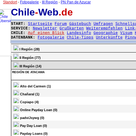
Standort
-
Fotogalerie
-
III Región
-
PN Pan de Azucar
Chile
-
Web
.de
START:
Startseite
Forum
Gästebuch
Umfragen
Schnells
SERVICE:
Newsletter
Grußkarten
Weiterempfehlen
Link
CHILE:
Auf einen Blick
Landesinfo
Geographie
Visum
DATENBANK:
Fotogalerie
Chile-Tipps
Unterkünfte
Pinn
I Región (28)
II Región (77)
III Región (14)
REGIÓN DE ATACAMA
Alto del Carmen (1)
Chañaral (1)
Copiapo (4)
Online Payday Loan (0)
padviJsywg (0)
Pay Day Loan (0)
Payday Loans (0)