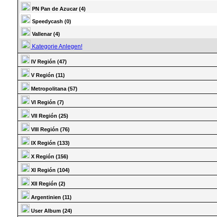
PN Pan de Azucar (4)
Speedycash (0)
Vallenar (4)
Kategorie Anlegen!
IV Región (47)
V Región (11)
Metropolitana (57)
VI Región (7)
VII Región (25)
VIII Región (76)
IX Región (133)
X Región (156)
XI Región (104)
XII Región (2)
Argentinien (11)
User Album (24)