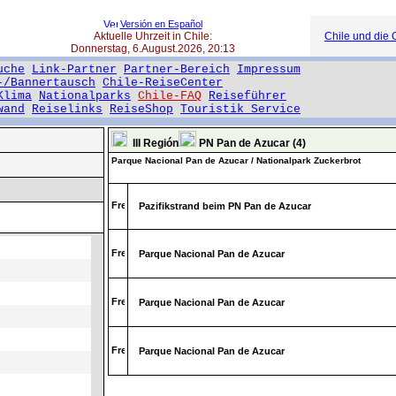
Versión en Español
Aktuelle Uhrzeit in Chile:
Chile und die O
Donnerstag, 6.August.2026, 20:13
uche
Link-Partner
Partner-Bereich
Impressum
-/Bannertausch
Chile-ReiseCenter
Klima
Nationalparks
Chile-FAQ
Reiseführer
wand
Reiselinks
ReiseShop
Touristik Service
III Región
PN Pan de Azucar (4)
Parque Nacional Pan de Azucar / Nationalpark Zuckerbrot
Pazifikstrand beim PN Pan de Azucar
Parque Nacional Pan de Azucar
Parque Nacional Pan de Azucar
Parque Nacional Pan de Azucar