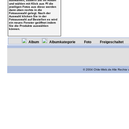
auswählen, stöbern Sie im Album
und wählen mit Klick aus
die
jewiligen Fotos aus diese werden
dann oben rechts in die
Fotoauswahl gelegt. Nach der
Auswahl klicken Sie in der
Fotoauswahl auf Bestellen es wird
ein neues Fenster geöffnet indem
Sie die Produkte auswählen
können.
Album
Albumkategorie
Foto
Freigeschaltet
© 2004 Chile-Web.de Alle Rechte 