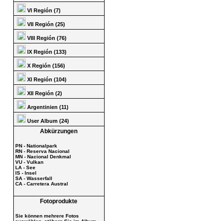
VI Región (7)
VII Región (25)
VIII Región (76)
IX Región (133)
X Región (156)
XI Región (104)
XII Región (2)
Argentinien (11)
User Album (24)
Abkürzungen
PN - Nationalpark
RN - Reserva Nacional
MN - Nacional Denkmal
VU - Vulkan
LA - See
IS - Insel
SA - Wasserfall
CA - Carretera Austral
Fotoprodukte
Sie können mehrere Fotos