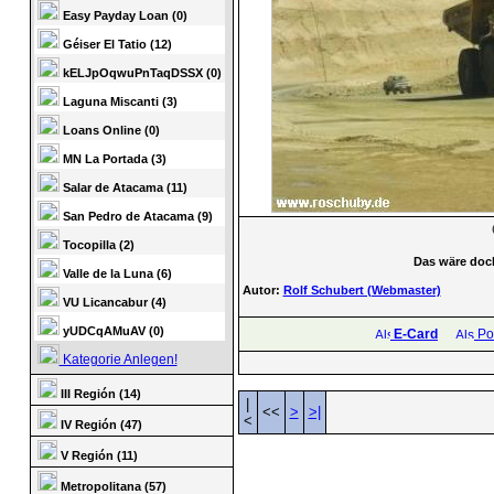
Easy Payday Loan (0)
Géiser El Tatio (12)
kELJpOqwuPnTaqDSSX (0)
Laguna Miscanti (3)
Loans Online (0)
MN La Portada (3)
Salar de Atacama (11)
San Pedro de Atacama (9)
Tocopilla (2)
Das wäre doch
Valle de la Luna (6)
Autor:
Rolf Schubert (Webmaster)
VU Licancabur (4)
yUDCqAMuAV (0)
E-Card
Pos
Kategorie Anlegen!
III Región (14)
|
<<
>
>|
<
IV Región (47)
V Región (11)
Metropolitana (57)