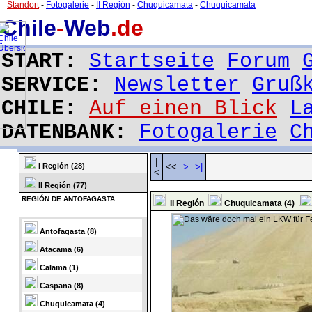
Standort
-
Fotogalerie
-
II Región
-
Chuquicamata
-
Chuquicamata
Chile
-
Web
.de
START:
Startseite
Forum
SERVICE:
Newsletter
Gruß
CHILE:
Auf einen Blick
L
DATENBANK:
Fotogalerie
C
|
I Región (28)
<<
>
>|
<
II Región (77)
REGIÓN DE ANTOFAGASTA
II Región
Chuquicamata (4)
Antofagasta (8)
Atacama (6)
Calama (1)
Caspana (8)
Chuquicamata (4)