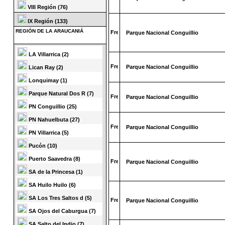
VIII Región (76)
IX Región (133)
REGIÓN DE LA ARAUCANIÁ
Parque Nacional Conguillio
LA Villarrica (2)
Parque Nacional Conguillio
Lican Ray (2)
Lonquimay (1)
Parque Natural Dos R (7)
Parque Nacional Conguillio
PN Conguillio (25)
PN Nahuelbuta (27)
Parque Nacional Conguillio
PN Villarrica (5)
Pucón (10)
Puerto Saavedra (8)
Parque Nacional Conguillio
SA de la Princesa (1)
SA Huilo Huilo (6)
SA Los Tres Saltos d (5)
Parque Nacional Conguillio
SA Ojos del Caburgua (7)
SA Salto del Indio (7)