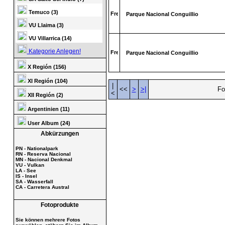
Temuco (3)
Parque Nacional Conguillio
VU Llaima (3)
VU Villarrica (14)
Kategorie Anlegen!
Parque Nacional Conguillio
X Región (156)
XI Región (104)
|
<<
>
>|
Fo
<
XII Región (2)
Argentinien (11)
User Album (24)
Abkürzungen
PN - Nationalpark
RN - Reserva Nacional
MN - Nacional Denkmal
VU - Vulkan
LA - See
IS - Insel
SA - Wasserfall
CA - Carretera Austral
Fotoprodukte
Sie können mehrere Fotos