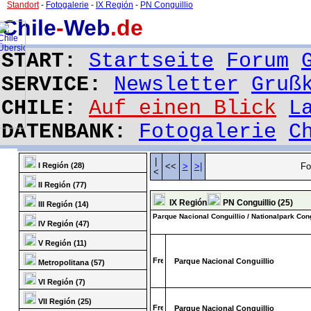
Standort
-
Fotogalerie
-
IX Región
-
PN Conguillio
Chile
-
Web
.de
START:
Startseite
Forum
SERVICE:
Newsletter
Gruß
CHILE:
Auf einen Blick
L
DATENBANK:
Fotogalerie
C
|
I Región (28)
<<
>
>|
Fo
<
II Región (77)
IX Región
PN Conguillio (25)
III Región (14)
Parque Nacional Conguillio / Nationalpark Cong
IV Región (47)
V Región (11)
Parque Nacional Conguillio
Metropolitana (57)
VI Región (7)
VII Región (25)
Parque Nacional Conguillio