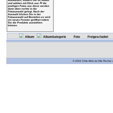
auswählen, stöbern Sie im Album
und wählen mit Klick aus
die
jewiligen Fotos aus diese werden
dann oben rechts in die
Fotoauswahl gelegt. Nach der
Auswahl klicken Sie in der
Fotoauswahl auf Bestellen es wird
ein neues Fenster geöffnet indem
Sie die Produkte auswählen
können.
Album
Albumkategorie
Foto
Freigeschaltet
© 2004 Chile-Web.de Alle Rechte 