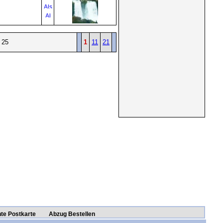
 25
1
11
21
te Postkarte
Abzug Bestellen