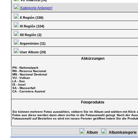
VU Villarrica (14)
Kategorie Anlegen!
X Región (156)
XI Región (104)
XII Región (2)
Argentinien (11)
User Album (24)
Abkürzungen
PN - Nationalpark
RN - Reserva Nacional
MN - Nacional Denkmal
VU - Vulkan
LA - See
IS - Insel
SA - Wasserfall
CA - Carretera Austral
Fotoprodukte
Sie können mehrere Fotos auswählen, stöbern Sie im Album und wählen mit Klick
Fotos aus diese werden dann oben rechts in die Fotoauswahl gelegt. Nach der Ausw
Fotoauswahl auf Bestellen es wird ein neues Fenster geöffnet indem Sie die Prod
Album
Albumkategori