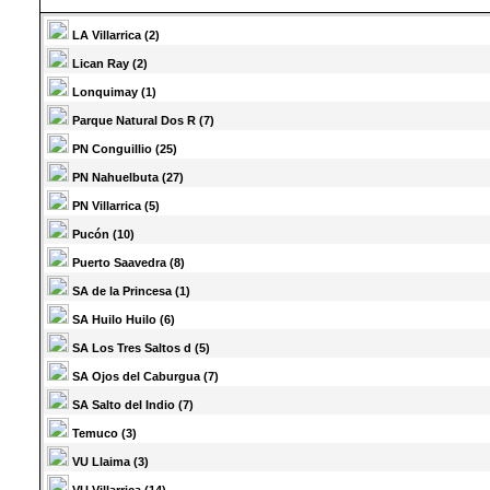
LA Villarrica (2)
Lican Ray (2)
Lonquimay (1)
Parque Natural Dos R (7)
PN Conguillio (25)
PN Nahuelbuta (27)
PN Villarrica (5)
Pucón (10)
Puerto Saavedra (8)
SA de la Princesa (1)
SA Huilo Huilo (6)
SA Los Tres Saltos d (5)
SA Ojos del Caburgua (7)
SA Salto del Indio (7)
Temuco (3)
VU Llaima (3)