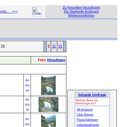
Zu Favoriten hinzufügen
rktis. ... >>>
Als Startseite festlegen
Weiterempfehlen
 25
1
11
21
Foto:
Hinzufügen
Aktuelle Umfrage
Welche Reise Art
bevorzugst du?
All inclusive
Club Reisen
Pauschalreisen
Induvidualreisen