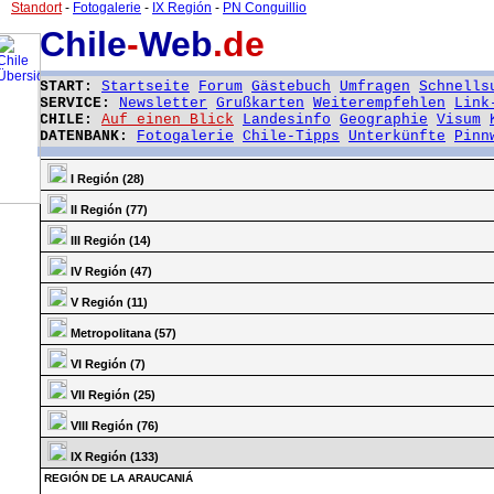
Standort
-
Fotogalerie
-
IX Región
-
PN Conguillio
Chile
-
Web
.de
START:
Startseite
Forum
Gästebuch
Umfragen
Schnells
SERVICE:
Newsletter
Grußkarten
Weiterempfehlen
Link
CHILE:
Auf einen Blick
Landesinfo
Geographie
Visum
DATENBANK:
Fotogalerie
Chile-Tipps
Unterkünfte
Pinn
I Región (28)
II Región (77)
III Región (14)
IV Región (47)
V Región (11)
Metropolitana (57)
VI Región (7)
VII Región (25)
VIII Región (76)
IX Región (133)
REGIÓN DE LA ARAUCANIÁ