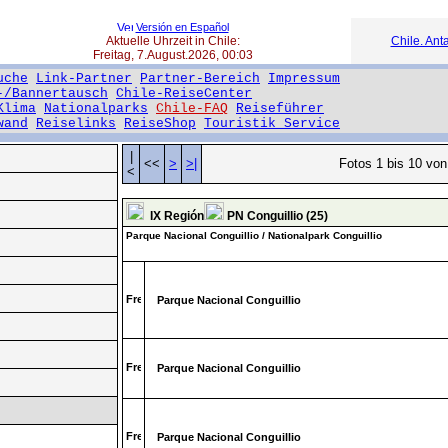
Versión en Español
Aktuelle Uhrzeit in Chile:
Chile. Anta
Freitag, 7.August.2026, 00:03
uche
Link-Partner
Partner-Bereich
Impressum
-/Bannertausch
Chile-ReiseCenter
Klima
Nationalparks
Chile-FAQ
Reiseführer
wand
Reiselinks
ReiseShop
Touristik Service
|
<<
>
>|
Fotos 1 bis 10 von
<
IX Región
PN Conguillio (25)
Parque Nacional Conguillio / Nationalpark Conguillio
Parque Nacional Conguillio
Parque Nacional Conguillio
Parque Nacional Conguillio