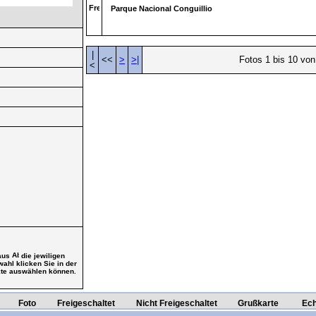
Parque Nacional Conguillio
|
<<
>
>|
Fotos 1 bis 10 von
<
 aus
die jewiligen
ahl klicken Sie in der
ukte auswählen können.
e
Foto
Freigeschaltet
Nicht Freigeschaltet
Grußkarte
Ech