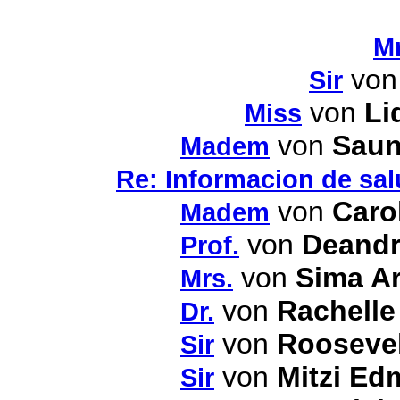
Mr
vo
Sir
von
Li
Miss
von
Saun
Madem
Re: Informacion de sal
von
Caro
Madem
von
Deandr
Prof.
von
Sima Ar
Mrs.
von
Rachelle
Dr.
von
Roosevel
Sir
von
Mitzi Ed
Sir