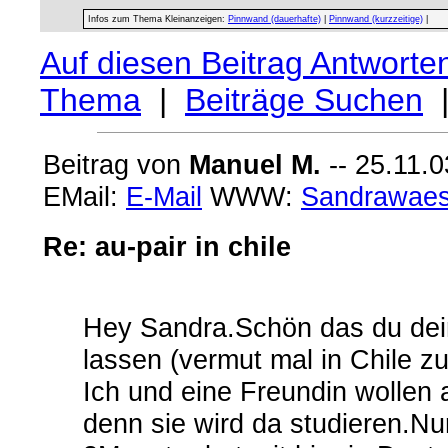
Infos zum Thema Kleinanzeigen:
Pinnwand (dauerhafte)
|
Pinnwand (kurzzeitige)
|
Auf diesen Beitrag Antworte
Thema
|
Beiträge Suchen
Beitrag von
Manuel M.
-- 25.11.0
EMail:
E-Mail
WWW:
Sandrawae
Re: au-pair in chile
Hey Sandra.Schön das du de
lassen (vermut mal in Chile z
Ich und eine Freundin wollen
denn sie wird da studieren.Nu