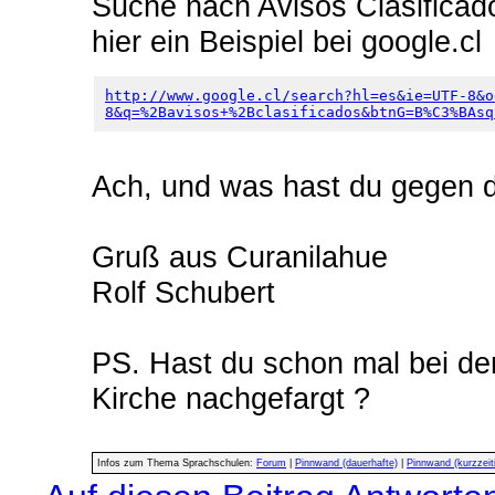
Suche nach Avisos Clasificad
hier ein Beispiel bei google.cl
http://www.google.cl/search?hl=es&ie=UTF-8&o
8&q=%2Bavisos+%2Bclasificados&btnG=B%C3%BAsq
Ach, und was hast du gegen 
Gruß aus Curanilahue
Rolf Schubert
PS. Hast du schon mal bei de
Kirche nachgefargt ?
Infos zum Thema Sprachschulen:
Forum
|
Pinnwand (dauerhafte)
|
Pinnwand (kurzzeit