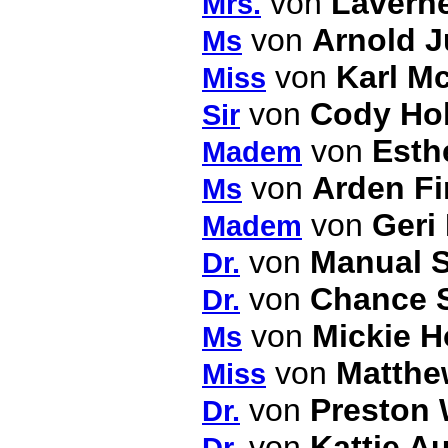
von
Lavern
Mrs.
von
Arnold 
Ms
von
Karl Mc
Miss
von
Cody Ho
Sir
von
Esth
Madem
von
Arden F
Ms
von
Geri
Madem
von
Manual S
Dr.
von
Chance 
Dr.
von
Mickie H
Ms
von
Matth
Miss
von
Preston 
Dr.
von
Kattie A
Dr.