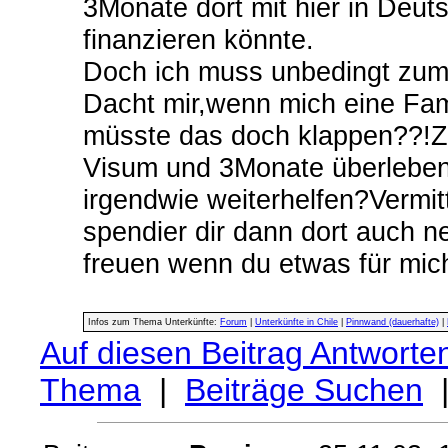
3Monate dort mit hier in Deu
finanzieren könnte.
Doch ich muss unbedingt zum 
Dacht mir,wenn mich eine Fam
müsste das doch klappen??!Z
Visum und 3Monate überleben
irgendwie weiterhelfen?Vermi
spendier dir dann dort auch 
freuen wenn du etwas für mich 
Infos zum Thema Unterkünfte:
Forum
|
Unterkünfte in Chile
|
Pinnwand (dauerhafte)
|
Auf diesen Beitrag Antworte
Thema
|
Beiträge Suchen