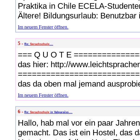
Praktika in Chile ECELA-Studenten
Ältere! Bildungsurlaub: Benutzbar
Im neuem Fenster öffnen.
5 -
Re:
Sprachschule
....
=== Q U O T E ==============
das hier: http://www.leichtsprach
==============================
das da oben mal jemand ausprobi
Im neuem Fenster öffnen.
6 -
Re:
Sprachschule
in Valparaíso....
Hallo, hab mal vor ein paar Jahre
gemacht. Das ist ein Hostel, das