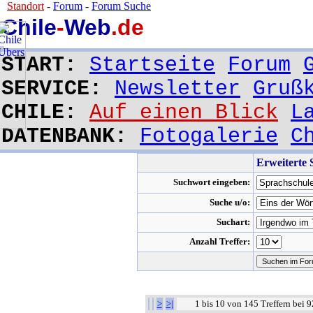
Chile
Standort
-
Forum
-
Forum Suche
Chile
-
Web
.de
START:
Startseite
Forum
SERVICE:
Newsletter
Gruß
CHILE:
Auf einen Blick
L
DATENBANK:
Fotogalerie
C
Erweiterte
Suchwort eingeben:
Suche u/o:
Suchart:
Anzahl Treffer:
>
>|
1 bis 10 von 145 Treffern bei 