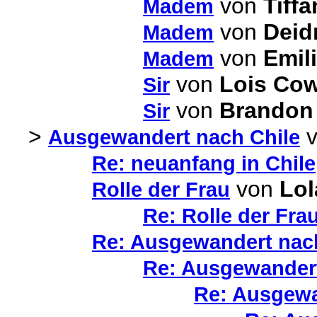
von
Tiff
Madem
von
Deid
Madem
von
Emili
Madem
von
Lois Co
Sir
von
Brandon
Sir
>
v
Ausgewandert nach Chile
Re: neuanfang in Chile
von
Lol
Rolle der Frau
Re: Rolle der Fra
Re: Ausgewandert nac
Re: Ausgewandert
Re: Ausgewa