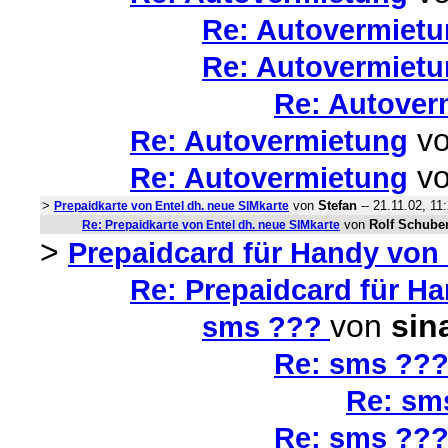
Re: Autovermiet
Re: Autovermiet
Re: Autover
v
Re: Autovermietung
v
Re: Autovermietung
>
von
Stefan
-- 21.11.02, 11
Prepaidkarte von Entel dh. neue SIMkarte
von
Rolf Schube
Re: Prepaidkarte von Entel dh. neue SIMkarte
>
Prepaidcard für Handy von 
Re: Prepaidcard für Ha
von
sin
sms ???
Re: sms ??
Re: sm
Re: sms ??