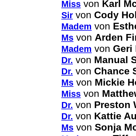
von
Karl Mc
Miss
von
Cody Ho
Sir
von
Esth
Madem
von
Arden F
Ms
von
Geri
Madem
von
Manual S
Dr.
von
Chance 
Dr.
von
Mickie H
Ms
von
Matth
Miss
von
Preston 
Dr.
von
Kattie A
Dr.
von
Sonja M
Ms