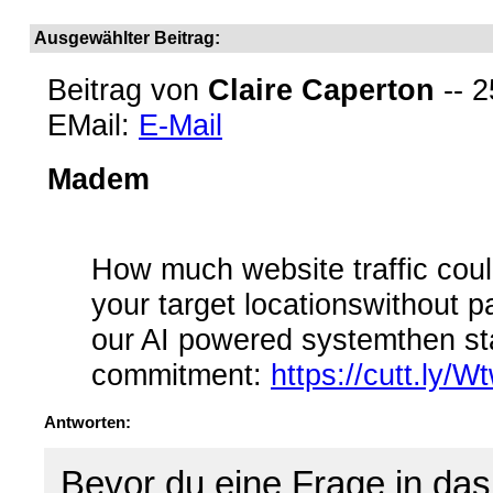
Ausgewählter Beitrag:
Beitrag von
Claire Caperton
-- 2
EMail:
E-Mail
Madem
How much website traffic coul
your target locationswithout p
our AI powered systemthen star
commitment:
https://cutt.ly/
Antworten:
Bevor du eine Frage in das 