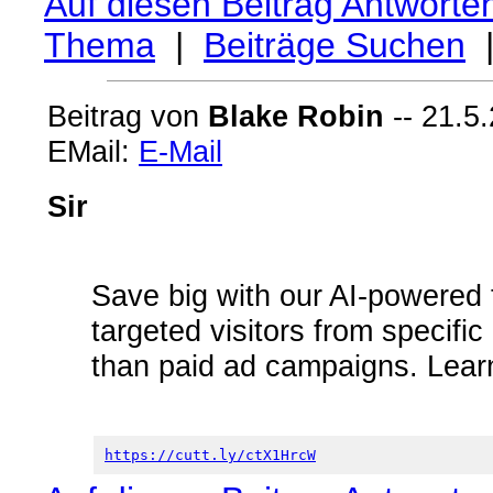
Auf diesen Beitrag Antworte
Thema
|
Beiträge Suchen
Beitrag von
Blake Robin
-- 21.5.
EMail:
E-Mail
Sir
Save big with our AI-powered 
targeted visitors from specific
than paid ad campaigns. Lear
https://cutt.ly/ctX1HrcW