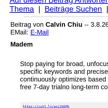
Auf diesen Beitrag Antworte
Thema
|
Beiträge Suchen
Beitrag von
Calvin Chiu
-- 3.8.2
EMail:
E-Mail
Madem
Stop paying for broad, unfocus
specific keywords and precise 
continuously optimizes based 
free 7-day trialno long-term c
https://cutt.ly/ayiJUOPb