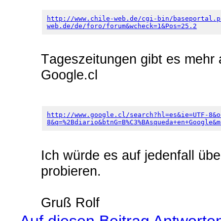
http://www.chile-web.de/cgi-bin/baseportal.p
web.de/de/foro/forum&wcheck=1&Pos=25.2
Tageszeitungen gibt es mehr a
Google.cl
http://www.google.cl/search?hl=es&ie=UTF-8&o
8&q=%2Bdiario&btnG=B%C3%BAsqueda+en+Google&m
Ich würde es auf jedenfall übe
probieren.
Gruß Rolf