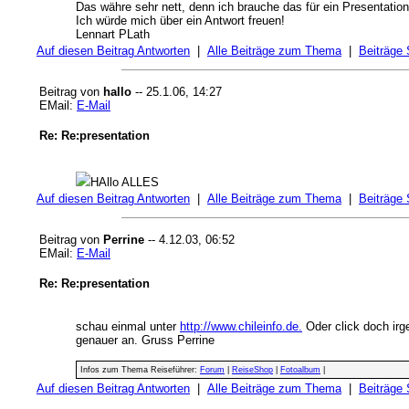
Das währe sehr nett, denn ich brauche das für ein Presentatio
Ich würde mich über ein Antwort freuen!
Lennart PLath
Auf diesen Beitrag Antworten
|
Alle Beiträge zum Thema
|
Beiträge
Beitrag von
hallo
-- 25.1.06, 14:27
EMail:
E-Mail
Re: Re:presentation
HAllo ALLES
Auf diesen Beitrag Antworten
|
Alle Beiträge zum Thema
|
Beiträge
Beitrag von
Perrine
-- 4.12.03, 06:52
EMail:
E-Mail
Re: Re:presentation
schau einmal unter
http://www.chileinfo.de.
Oder click doch ir
genauer an. Gruss Perrine
Infos zum Thema Reiseführer:
Forum
|
ReiseShop
|
Fotoalbum
|
Auf diesen Beitrag Antworten
|
Alle Beiträge zum Thema
|
Beiträge