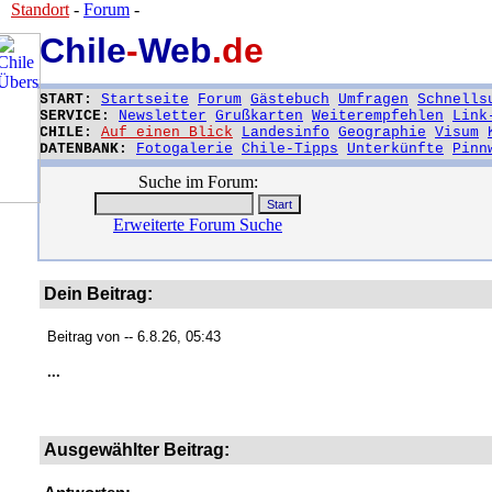
Standort
-
Forum
-
Chile
-
Web
.de
START:
Startseite
Forum
Gästebuch
Umfragen
Schnells
SERVICE:
Newsletter
Grußkarten
Weiterempfehlen
Link
CHILE:
Auf einen Blick
Landesinfo
Geographie
Visum
DATENBANK:
Fotogalerie
Chile-Tipps
Unterkünfte
Pinn
Suche im Forum:
Erweiterte Forum Suche
Dein Beitrag:
Beitrag von
-- 6.8.26, 05:43
...
Ausgewählter Beitrag: