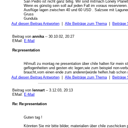
San Pedro ist nicht ganz billig. Wir sind mit/nach Lonely Planet
Wenn es günstig sein soll auf jeden Fall im voraus reservieren.
Ausflüge lagen zwischen 40 und 60 USD . Salzsee mit Lagunen
Gruss
Gundula
Auf diesen Beitrag Antworten
|
Alle Beiträge zum Thema
|
Beiträge
Beitrag von
annika
-- 30.10.02, 20:27
EMail:
E-Mail
Re:presentation
Hi!muß zu montag ne presentation über chile halten für mein st
geflogenheiten und gesten etc legen,wie zum beispiel non-verba
braucht,vom einen ende zum anderen)würde helfen.hab schon n
Auf diesen Beitrag Antworten
|
Alle Beiträge zum Thema
|
Beiträge
Beitrag von
lennart
-- 3.12.03, 20:13
EMail:
E-Mail
Re: Re:presentation
Guten tag !
Könnten Sie mir bitte bilder, materialien über chile zuschicken