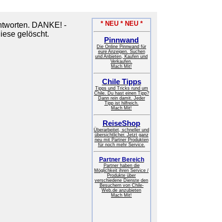
* NEU * NEU *
tworten. DANKE! -
iese gelöscht.
Pinnwand
Die Online Pinnwand für
eure Anzeigen. Suchen
und Anbieten, Kaufen und
Verkaufen.
Mach Mit!
Chile Tipps
Tipps und Tricks rund um
Chile. Du hast einen Tipp?
Dann rein damit. Jeder
Tipp ist hilfreich.
Mach Mit!
ReiseShop
Überarbeitet, schneller und
übersichtlicher. Jetzt ganz
neu mit Partner Produkten
für noch mehr Service.
Partner Bereich
Partner haben die
Möglichkeit ihren Service /
Produkte über
verschiedene Dienste den
Besuchern von Chile-
Web.de anzubieten
Mach Mit!