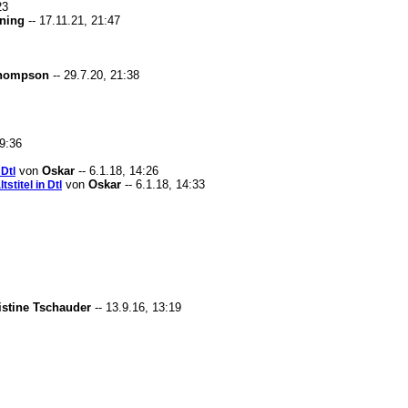
23
ning
-- 17.11.21, 21:47
Thompson
-- 29.7.20, 21:38
19:36
von
Oskar
-- 6.1.18, 14:26
 Dtl
von
Oskar
-- 6.1.18, 14:33
stitel in Dtl
istine Tschauder
-- 13.9.16, 13:19