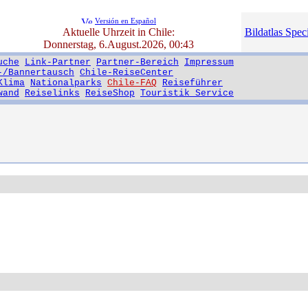
Versión en Español
Aktuelle Uhrzeit in Chile:
Bildatlas Speci
Donnerstag, 6.August.2026, 00:43
uche
Link-Partner
Partner-Bereich
Impressum
-/Bannertausch
Chile-ReiseCenter
Klima
Nationalparks
Chile-FAQ
Reiseführer
wand
Reiselinks
ReiseShop
Touristik Service