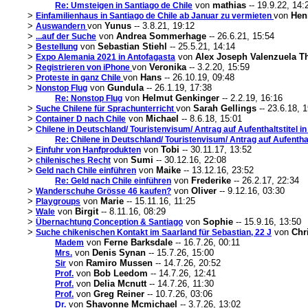
von
mathias
-- 19.9.22, 14:
Re: Umsteigen in Santiago de Chile
>
von
Hen
Einfamilienhaus in Santiago de Chile ab Januar zu vermieten
>
von
Yunus
-- 3.8.21, 19:12
Auswandern
>
von
Andrea Sommerhage
-- 26.6.21, 15:54
...auf der Suche
>
von
Sebastian Stiehl
-- 25.5.21, 14:14
Bestellung
>
von
Alex Joseph Valenzuela 
Expo Alemania 2021 in Antofagasta
>
von
Veronika
-- 3.2.20, 15:59
Registrieren von iPhone
>
von
Hans
-- 26.10.19, 09:48
Proteste in ganz Chile
>
von
Gundula
-- 26.1.19, 17:38
Nonstop Flug
von
Helmut Genkinger
-- 2.2.19, 16:16
Re: Nonstop Flug
>
von
Sarah Gellings
-- 23.6.18, 
Suche Chilene für Sprachunterricht
>
von
Michael
-- 8.6.18, 15:01
Container D nach Chile
>
Chilene in Deutschland/ Touristenvisum/ Antrag auf Aufenthaltstitel in
Re: Chilene in Deutschland/ Touristenvisum/ Antrag auf Aufenthalt
>
von
Tobi
-- 30.11.17, 13:52
Einfuhr von Hanfprodukten
>
von
Sumi
-- 30.12.16, 22:08
chilenisches Recht
>
von
Maike
-- 13.12.16, 23:52
Geld nach Chile einführen
von
Frederike
-- 26.2.17, 22:34
Re: Geld nach Chile einführen
>
von
Oliver
-- 9.12.16, 03:30
Wanderschuhe Grösse 46 kaufen?
>
von
Marie
-- 15.11.16, 11:25
Playgroups
>
von
Birgit
-- 8.11.16, 08:29
Wale
>
von
Sophie
-- 15.9.16, 13:50
Übernachtung Conception & Santiago
>
von
Chr
Suche chikenischen Kontakt im Saarland für Sebastian, 22 J
von
Ferne Barksdale
-- 16.7.26, 00:11
Madem
von
Denis Synan
-- 15.7.26, 15:00
Mrs.
von
Ramiro Mussen
-- 14.7.26, 20:52
Sir
von
Bob Leedom
-- 14.7.26, 12:41
Prof.
von
Delia Mcnutt
-- 14.7.26, 11:30
Prof.
von
Greg Reiner
-- 10.7.26, 03:06
Prof.
von
Shavonne Mcmichael
-- 3.7.26, 13:02
Dr.