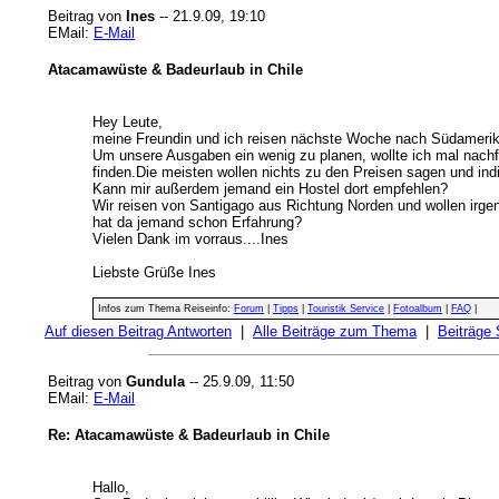
Beitrag von
Ines
-- 21.9.09, 19:10
EMail:
E-Mail
Atacamawüste & Badeurlaub in Chile
Hey Leute,
meine Freundin und ich reisen nächste Woche nach Südamerika
Um unsere Ausgaben ein wenig zu planen, wollte ich mal nachf
finden.Die meisten wollen nichts zu den Preisen sagen und indiv
Kann mir außerdem jemand ein Hostel dort empfehlen?
Wir reisen von Santigago aus Richtung Norden und wollen irg
hat da jemand schon Erfahrung?
Vielen Dank im vorraus....Ines
Liebste Grüße Ines
Infos zum Thema Reiseinfo:
Forum
|
Tipps
|
Touristik Service
|
Fotoalbum
|
FAQ
|
Auf diesen Beitrag Antworten
|
Alle Beiträge zum Thema
|
Beiträge
Beitrag von
Gundula
-- 25.9.09, 11:50
EMail:
E-Mail
Re: Atacamawüste & Badeurlaub in Chile
Hallo,