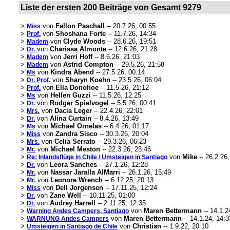
Liste der ersten 200 Beiträge von Gesamt 9279
>
von
Fallon Paschall
-- 20.7.26, 00:55
Miss
>
von
Shoshana Forte
-- 11.7.26, 14:34
Prof.
>
von
Clyde Woods
-- 28.6.26, 19:51
Madem
>
von
Charissa Almonte
-- 12.6.26, 21:28
Dr.
>
von
Jerri Hoff
-- 8.6.26, 21:03
Madem
>
von
Astrid Compton
-- 29.5.26, 21:58
Madem
>
von
Kindra Abend
-- 27.5.26, 00:14
Ms
>
von
Sharyn Koehn
-- 23.5.26, 06:04
Dr. Prof.
>
von
Ella Donohoe
-- 11.5.26, 21:12
Prof.
>
von
Hellen Guzzi
-- 11.5.26, 12:25
Ms
>
von
Rodger Spielvogel
-- 5.5.26, 00:41
Dr.
>
von
Dacia Leger
-- 22.4.26, 22:01
Mrs.
>
von
Alina Curtain
-- 8.4.26, 13:49
Dr.
>
von
Michael Ornelas
-- 6.4.26, 01:17
Ms
>
von
Zandra Sisco
-- 30.3.26, 20:04
Miss
>
von
Celia Serrato
-- 29.3.26, 06:23
Mrs.
>
von
Michael Meston
-- 22.3.26, 23:46
Mr.
>
von
Mike
-- 26.2.26
Re: Inlandsflüge in Chile / Umsteigen in Santiago
>
von
Leora Sanches
-- 27.1.26, 12:28
Dr.
>
von
Nassar Jaralla AlMarri
-- 26.1.26, 15:49
Mr.
>
von
Leonore Wrench
-- 6.12.25, 20:13
Mr.
>
von
Dell Jorgensen
-- 17.11.25, 12:24
Miss
>
von
Zane Well
-- 10.11.25, 01:00
Dr.
>
von
Audrey Harrell
-- 2.11.25, 12:35
Dr.
>
von
Maren Bettermann
-- 14.1.2
Warning Andes Campers, Santiago
>
von
Maren Bettermann
-- 14.1.24, 14:3
WARNUNG Andes Campers
>
von
Christian
-- 1.9.22, 20:10
Umsteigen in Santiago de Chile