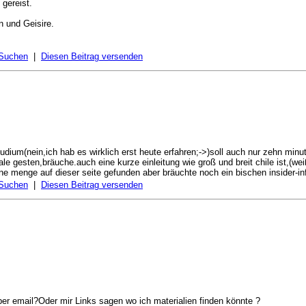
 gereist.
 und Geisire.
 Suchen
|
Diesen Beitrag versenden
udium(nein,ich hab es wirklich erst heute erfahren;->)soll auch nur zehn min
le gesten,bräuche.auch eine kurze einleitung wie groß und breit chile ist,(w
e menge auf dieser seite gefunden aber bräuchte noch ein bischen insider-i
 Suchen
|
Diesen Beitrag versenden
 per email?Oder mir Links sagen wo ich materialien finden könnte ?